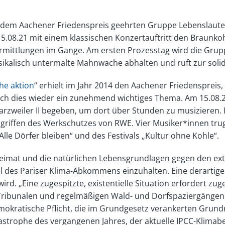
t dem Aachener Friedenspreis geehrten Gruppe Lebenslaute 
5.08.21 mit einem klassischen Konzertauftritt den Braunkoh
 Ermittlungen im Gange. Am ersten Prozesstag wird die Gr
sikalisch untermalte Mahnwache abhalten und ruft zur soli
che aktion
“ erhielt im Jahr 2014 den Aachener Friedenspreis
ch dies wieder ein zunehmend wichtiges Thema. Am 15.08.21
rzweiler II begeben, um dort über Stunden zu musizieren. D
Angriffen des Werkschutzes von RWE. Vier Musiker*innen tru
le Dörfer bleiben“ und des Festivals „Kultur ohne Kohle“.
 Heimat und die natürlichen Lebensgrundlagen gegen den ex
l des Pariser Klima-Abkommens einzuhalten. Eine derartig
d. „Eine zugespitzte, existentielle Situation erfordert zu
Tribunalen und regelmäßigen Wald- und Dorfspaziergängen s
emokratische Pflicht, die im Grundgesetz verankerten Grund
strophe des vergangenen Jahres, der aktuelle IPCC-Klimabe