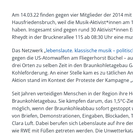
Am 14.03.22 finden gegen vier Mitglieder der 2014 mi
Hausfriedensbruch, weil die Musik-Aktivist*innen am 1
haben. Insgesamt sind gegen rund 30 Aktivist*innen
Rheydt in der Brucknerallee 115 ab 08:30 Uhr eine mu
Das Netzwerk „
lebenslaute. klassische musik – politis
gegen die US-Atomwaffen am Fliegerhorst Büchel – au
drei Orten zu selben Zeit in den Braunkohletagebau Ga
Kohleförderung. An einer Stelle kam es zu tätlichen 
Aktion stand im Kontext der Proteste der Kampagne „Al
Seit Jahren verteidigen Menschen in der Region ihre
Braunkohletagebau. Sie kämpfen darum, das 1,5°C-Zie
möglich, wenn der Braunkohleabbau sofort gestoppt wir
von Briefen, Demonstrationen, Eingaben, Blockaden, 
Clara Luft. Dabei berufen sich Lebenslaute auf ihre d
wie RWE mit Füßen getreten werden. Die Unwetterkata