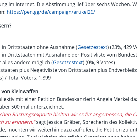
ung im Internet. Die Abstimmung lief über sechs Wochen. We
sen:
https://pen.gg/de/campaign/artikel26/
sern?
n in Drittstaaten ohne Ausnahme (
Gesetzestext
) (23%, 429 V
 in Drittstaaten mit Ausnahme der Positivliste vom Bundest
 alles andere möglich (
Gesetzestext
) (0%, 9 Votes)
tstaaten plus Negativliste von Drittstaaten plus Endverbleibs
s) / Total Voters: 1.899
 von Kleinwaffen
ektiv mit einer Petition Bundeskanzlerin Angela Merkel daz
über 500 mal unterzeichnet.
chen Rüstungsexporte hielten wir es für angemessen,
die C
ch zu
erinnern.“
sagt Jessica Gräber, Sprecherin des Kollekt
de, möchten wir weiterhin dazu aufrufen, die Petition zu un