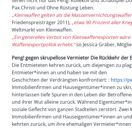
sehen nicht nur das Peng! Kollektiv und Schauspiel Do
Pax Christi und Ohne Rüstung Leben.
„Kleinwaffen gelten als die Massenvernichtungswaffe
Friedenspreisträger 2011),
„etwa 90 Prozent aller Kri
Weltmarkt von Kleinwaffen.
„Ein generelles Verbot von Kleinwaffenexporten wäre 
Waffenexportpolitik erhebt.“
so Jessica Gräber, Mitglie
Peng! gegen skrupellose Vermieter Die Rückkehr der E
Die Entmieteten kehren zurück, um diejenigen zu plage
Entmieter*innen an und haben sie mit den
Geschichten der Verdrängten konfrontiert: :
https://
Immobilienfirmen und Hauseigentümer*innen zu skrupe
hinterlassen tiefe Spuren in den Leben der Betroffen
und ihrer Wut alleine zurück. Während Eigentümer*i
soziale Geflecht von ganzen Stadteilen zerstört. Zwe
Immobilienfirmen und Hauseigentümer*innen an und k
kehrten zurück, um ihre ehemaligen Vermieter*inne