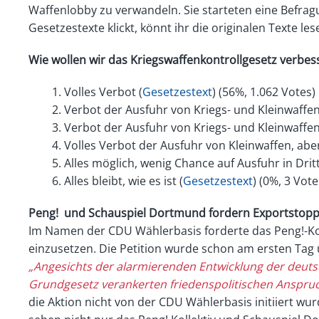
Waffenlobby zu verwandeln. Sie starteten eine Befrag
Gesetzestexte klickt, könnt ihr die originalen Texte le
Wie wollen wir das Kriegswaffenkontrollgesetz verbes
Volles Verbot (
Gesetzestext
) (56%, 1.062 Votes)
Verbot der Ausfuhr von Kriegs- und Kleinwaffe
Verbot der Ausfuhr von Kriegs- und Kleinwaffen
Volles Verbot der Ausfuhr von Kleinwaffen, aber
Alles möglich, wenig Chance auf Ausfuhr in Drit
Alles bleibt, wie es ist (
Gesetzestext
) (0%, 3 Vote
Peng! und Schauspiel Dortmund fordern Exportstopp
Im Namen der CDU Wählerbasis forderte das Peng!-Koll
einzusetzen. Die Petition wurde schon am ersten Tag 
„Angesichts der alarmierenden Entwicklung der deuts
Grundgesetz verankerten friedenspolitischen Anspru
die Aktion nicht von der CDU Wählerbasis initiiert wur