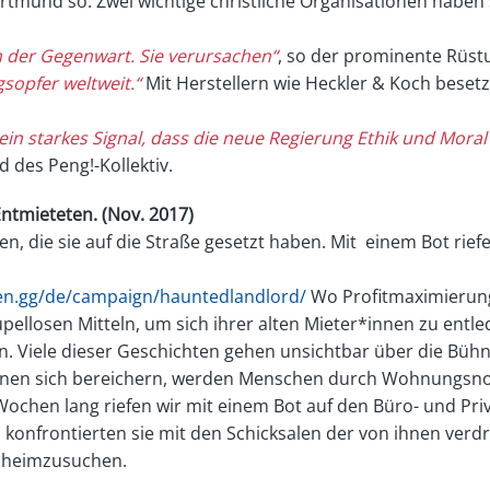
rtmund so. Zwei wichtige christliche Organisationen haben 
n der Gegenwart. Sie verursachen“
, so der prominente Rüst
egsopfer
weltweit.“
Mit Herstellern wie Heckler & Koch beset
ein starkes Signal, dass die neue Regierung Ethik und
Moral 
d des Peng!-Kollektiv.
ntmieteten. (Nov. 2017)
n, die sie auf die Straße gesetzt haben. Mit einem Bot rief
pen.gg/de/campaign/hauntedlandlord/
Wo Profitmaximierung 
llosen Mitteln, um sich ihrer alten Mieter*innen zu entl
en. Viele dieser Geschichten gehen unsichtbar über die Bü
nnen sich bereichern, werden Menschen durch Wohnungsnot
i Wochen lang riefen wir mit einem Bot auf den Büro- und 
onfrontierten sie mit den Schicksalen der von ihnen verd
n heimzusuchen.