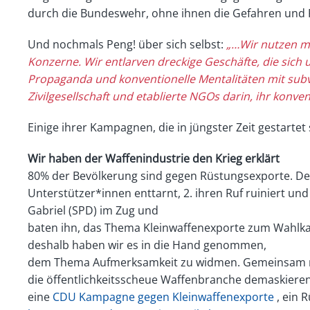
durch die Bundeswehr, ohne ihnen die Gefahren und R
Und nochmals Peng! über sich selbst:
„…Wir nutzen m
Konzerne. Wir entlarven dreckige
Geschäfte, die sich
Propaganda und konventionelle Mentalitäten mit subv
Zivilgesellschaft und
etablierte NGOs darin, ihr konv
Einige ihrer Kampagnen, die in jüngster Zeit gestartet 
Wir haben der Waffenindustrie den Krieg erklärt
80% der Bevölkerung sind gegen Rüstungsexporte. Des
Unterstützer*innen enttarnt, 2. ihren Ruf ruiniert und
Gabriel (SPD) im Zug und
baten ihn, das Thema Kleinwaffenexporte zum Wahlka
deshalb haben wir es in die Hand genommen,
dem Thema Aufmerksamkeit zu widmen. Gemeinsam mi
die öffentlichkeitsscheue Waffenbranche demaskiere
eine
CDU Kampagne gegen Kleinwaffenexporte
, ein 