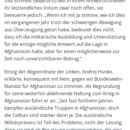
Ulla Schmidt (MdB/SPD) ließ in ihrem Antwortschreiben
ihr letztendliches Votum zwar noch offen, sie
beteuerte jedoch: „Wenn ich mit Ja stimme, wie ich dies
im vergangenen Jahr trotz der schwierigen Abwägung
aus Überzeugung getan habe, bedeutet dies nicht,
dass ich die militärische Ausbildung und Unterstützung
für die einzige mögliche Antwort auf die Lage in
Afghanistan halte, aber für einen möglicherweise zur
Zeit noch unverzichtbaren Beitrag.“
Einzig der Abgeordnete der Linken, Andrej Hunko,
erklärte, konsequent mit Nein, gegen ein Bundeswehr-
Mandat für Afghanistan zu stimmen. Als Begründung
für seine weiterhin ablehnende Haltung zum Krieg in
Afghanistan führt er an: „Seit fast fünfzehn Jahren
kämpfen ausländische Truppen in Afghanistan, doch
die Taliban sind stärker denn je. Die ausländische
Militärpräsenz ist Teil des Problems, nicht der Lösung,
denn sie wird als Besatzung wahrgenommen, die eine