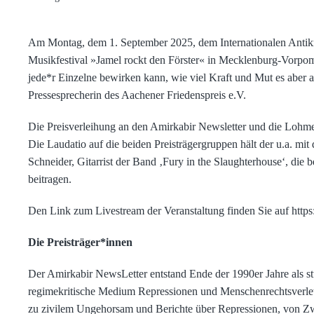
Am Montag, dem 1. September 2025, dem Internationalen Antikri
Musikfestival »Jamel rockt den Förster« in Mecklenburg-Vorpom
jede*r Einzelne bewirken kann, wie viel Kraft und Mut es aber a
Pressesprecherin des Aachener Friedenspreis e.V.
Die Preisverleihung an den Amirkabir Newsletter und die Lohmey
Die Laudatio auf die beiden Preisträgergruppen hält der u.a. m
Schneider, Gitarrist der Band ‚Fury in the Slaughterhouse‘, die 
beitragen.
Den Link zum Livestream der Veranstaltung finden Sie auf https
Die Preisträger*innen
Der Amirkabir NewsLetter entstand Ende der 1990er Jahre als stud
regimekritische Medium Repressionen und Menschenrechtsverletzu
zu zivilem Ungehorsam und Berichte über Repressionen, von Zw