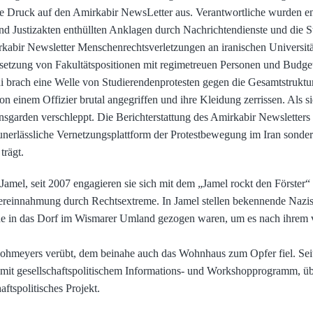
 Druck auf den Amirkabir NewsLetter aus. Verantwortliche wurden entfü
nd Justizakten enthüllten Anklagen durch Nachrichtendienste und die St
abir Newsletter Menschenrechtsverletzungen an iranischen Universität
esetzung von Fakultätspositionen mit regimetreuen Personen und Budge
rach eine Welle von Studierendenprotesten gegen die Gesamtstruktu
n einem Offizier brutal angegriffen und ihre Kleidung zerrissen. Als s
onsgarden verschleppt. Die Berichterstattung des Amirkabir Newsletters
 unerlässliche Vernetzungsplattform der Protestbewegung im Iran sonde
trägt.
mel, seit 2007 engagieren sie sich mit dem „Jamel rockt den Förster“ 
Vereinnahmung durch Rechtsextreme. In Jamel stellen bekennende Nazi
e in das Dorf im Wismarer Umland gezogen waren, um es nach ihrem v
hmeyers verübt, dem beinahe auch das Wohnhaus zum Opfer fiel. Seit
al mit gesellschaftspolitischem Informations- und Workshopprogramm,
ftspolitisches Projekt.