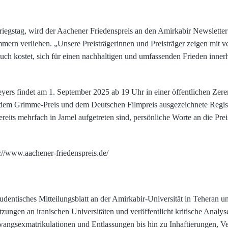
egstag, wird der Aachener Friedenspreis an den Amirkabir Newsletter
mern verliehen. „Unsere Preisträgerinnen und Preisträger zeigen mit v
uch kostet, sich für einen nachhaltigen und umfassenden Frieden inner
ers findet am 1. September 2025 ab 19 Uhr in einer öffentlichen Zerem
it dem Grimme-Preis und dem Deutschen Filmpreis ausgezeichnete Regiss
bereits mehrfach in Jamel aufgetreten sind, persönliche Worte an die Pr
://www.aachener-friedenspreis.de/
entisches Mitteilungsblatt an der Amirkabir-Universität in Teheran und
ngen an iranischen Universitäten und veröffentlicht kritische Analys
angsexmatrikulationen und Entlassungen bis hin zu Inhaftierungen, V