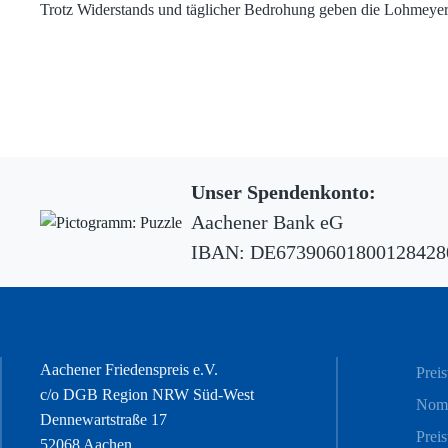
Trotz Widerstands und täglicher Bedrohung geben die Lohmeyers 
Unser Spendenkonto:
Aachener Bank eG
IBAN: DE6739060180012842
Aachener Friedenspreis e.V.
Prei
c/o DGB Region NRW Süd-West
Nomi
Dennewartstraße 17
Prei
52068 Aachen