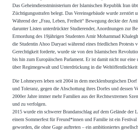
Das Geheimdienstministerium der Islamischen Republik Iran übte
Züchtigungsstrafen belegt. Das Vereinsgebäude wurde zerstört u
Während der „Frau, Leben, Freiheit“ Bewegung deckte der Amirk
darunter Listen unterdrückter Studierender, Anordnungen zur B
Ermordung des 19jährigen Studenten Amir Mohammad Khaleghi b
die Studentin Ahoo Daryaei während eines friedlichen Protests vo
Gerechtigkeit forderte, wurde sie von den Islamischen Revoluti
bis hin zum Europäischen Parlament. Er ist damit nicht nur eine
über Regimegewalt und Unterdrückung in die Weltöffentlichkeit 
Die Lohmeyers leben seit 2004 in dem mecklenburgischen Dorf Ja
und Toleranz, gegen die Abschottung ihres Dorfes und dessen 
2000er Jahre immer mehr Familien aus der Rechtsextremen Szen
und zu verfolgen.
2015 wurde ein schwerer Brandanschlag auf dem Gelände der Lo
einem Sommerfest für Freund*innen und Familie ist ein Festiv
geworden, die ohne Gage auftreten – ein ambitioniertes gesellscha