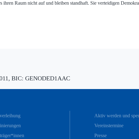
ihren Raum nicht auf und bleiben standhaft. Sie verteidigen Demokrat
8011, BIC: GENODED1AAC
sverleihung
Aktiv werden und spe
nierungen
Vereinstermine
sträger*innen
Presse