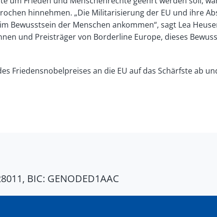
ste um Frieden und Menschenrechte geehrt werden soll, wäh
prochen hinnehmen. „Die Militarisierung der EU und ihre A
ich im Bewusstsein der Menschen ankommen“, sagt Lea Heuser
nnen und Preisträger von Borderline Europe, dieses Bewusst
 des Friedensnobelpreises an die EU auf das Schärfste ab u
28011, BIC: GENODED1AAC