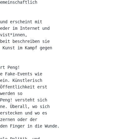
emeinschaftlich

und erscheint mit

eder im Internet und

vist*innen,

beit beschreiben sie

 Kunst im Kampf gegen

rt Peng!

e Fake-Events wie

ein. Künstlerisch

Öffentlichkeit erst

werden so

Peng! versteht sich

ne. Überall, wo sich

erstecken und wo es

zernen oder der

den Finger in die Wunde.

ele Politik- und
