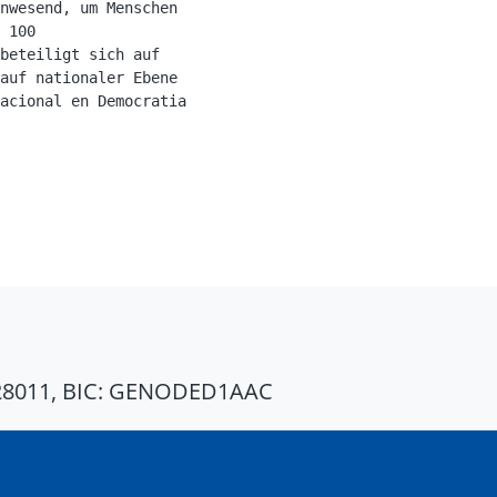
nwesend, um Menschen

 100

beteiligt sich auf

auf nationaler Ebene

acional en Democratia

28011, BIC: GENODED1AAC