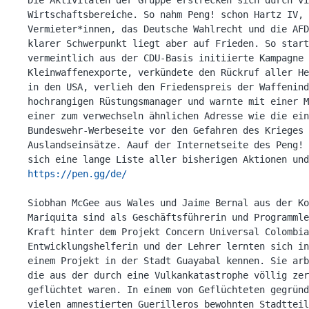
Wirtschaftsbereiche. So nahm Peng! schon Hartz IV, 
Vermieter*innen, das Deutsche Wahlrecht und die AFD
klarer Schwerpunkt liegt aber auf Frieden. So start
vermeintlich aus der CDU-Basis initiierte Kampagne 
Kleinwaffenexporte, verkündete den Rückruf aller He
in den USA, verlieh den Friedenspreis der Waffenind
hochrangigen Rüstungsmanager und warnte mit einer M
einer zum verwechseln ähnlichen Adresse wie die ein
Bundeswehr-Werbeseite vor den Gefahren des Krieges 
Auslandseinsätze. Aauf der Internetseite des Peng! 
https://pen.gg/de/
Siobhan McGee aus Wales und Jaime Bernal aus der Ko
Mariquita sind als Geschäftsführerin und Programmle
Kraft hinter dem Projekt Concern Universal Colombia
Entwicklungshelferin und der Lehrer lernten sich in
einem Projekt in der Stadt Guayabal kennen. Sie arb
die aus der durch eine Vulkankatastrophe völlig zer
geflüchtet waren. In einem von Geflüchteten gegründ
vielen amnestierten Guerilleros bewohnten Stadtteil