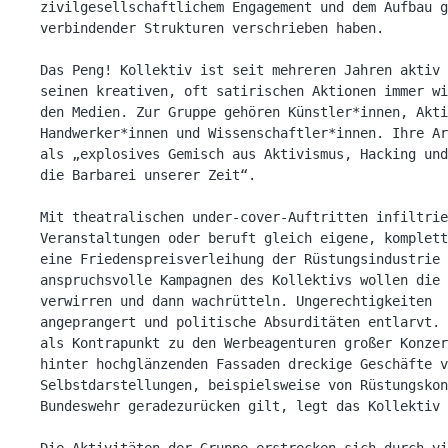
zivilgesellschaftlichem Engagement und dem Aufbau g
verbindender Strukturen verschrieben haben.

Das Peng! Kollektiv ist seit mehreren Jahren aktiv 
seinen kreativen, oft satirischen Aktionen immer wi
den Medien. Zur Gruppe gehören Künstler*innen, Akti
Handwerker*innen und Wissenschaftler*innen. Ihre Ar
als „explosives Gemisch aus Aktivismus, Hacking und
die Barbarei unserer Zeit“.

Mit theatralischen under-cover-Auftritten infiltrie
Veranstaltungen oder beruft gleich eigene, komplett
eine Friedenspreisverleihung der Rüstungsindustrie 
anspruchsvolle Kampagnen des Kollektivs wollen die 
verwirren und dann wachrütteln. Ungerechtigkeiten  
angeprangert und politische Absurditäten entlarvt. 
als Kontrapunkt zu den Werbeagenturen großer Konzer
hinter hochglänzenden Fassaden dreckige Geschäfte v
Selbstdarstellungen, beispielsweise von Rüstungskon
Bundeswehr geradezurücken gilt, legt das Kollektiv 
Die Aktivitäten der Gruppe erstrecken sich durch vi