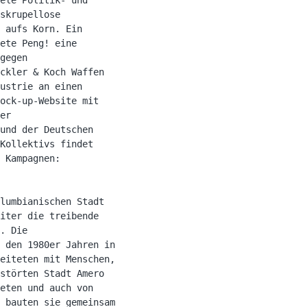
skrupellose

 aufs Korn. Ein

ete Peng! eine

gegen

ckler & Koch Waffen

ustrie an einen

ock-up-Website mit

er

und der Deutschen

Kollektivs findet

lumbianischen Stadt

iter die treibende

. Die

 den 1980er Jahren in

eiteten mit Menschen,

störten Stadt Amero

eten und auch von

 bauten sie gemeinsam
